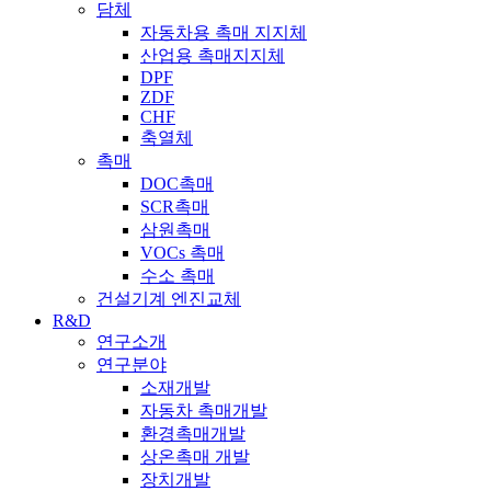
담체
자동차용 촉매 지지체
산업용 촉매지지체
DPF
ZDF
CHF
축열체
촉매
DOC촉매
SCR촉매
삼원촉매
VOCs 촉매
수소 촉매
건설기계 엔진교체
R&D
연구소개
연구분야
소재개발
자동차 촉매개발
환경촉매개발
상온촉매 개발
장치개발