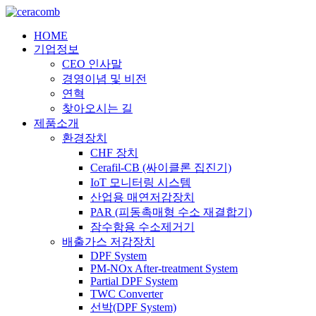
HOME
기업정보
CEO 인사말
경영이념 및 비전
연혁
찾아오시는 길
제품소개
환경장치
CHF 장치
Cerafil-CB (싸이클론 집진기)
IoT 모니터링 시스템
산업용 매연저감장치
PAR (피동촉매형 수소 재결합기)
잠수함용 수소제거기
배출가스 저감장치
DPF System
PM-NOx After-treatment System
Partial DPF System
TWC Converter
선박(DPF System)