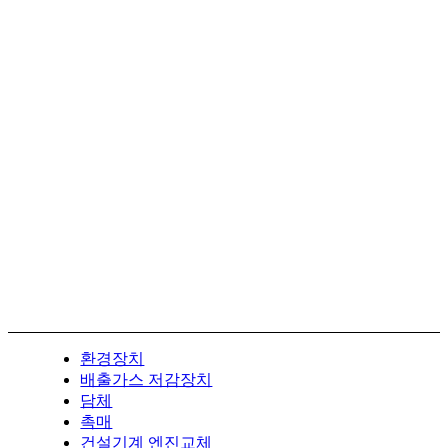
환경장치
배출가스 저감장치
담체
촉매
건설기계 엔진교체