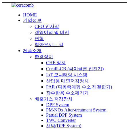
HOME
기업정보
CEO 인사말
경영이념 및 비전
연혁
찾아오시는 길
제품소개
환경장치
CHF 장치
Cerafil-CB (싸이클론 집진기)
IoT 모니터링 시스템
산업용 매연저감장치
PAR (피동촉매형 수소 재결합기)
잠수함용 수소제거기
배출가스 저감장치
DPF System
PM-NOx After-treatment System
Partial DPF System
TWC Converter
선박(DPF System)