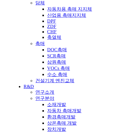
담체
자동차용 촉매 지지체
산업용 촉매지지체
DPF
ZDF
CHF
축열체
촉매
DOC촉매
SCR촉매
삼원촉매
VOCs 촉매
수소 촉매
건설기계 엔진교체
R&D
연구소개
연구분야
소재개발
자동차 촉매개발
환경촉매개발
상온촉매 개발
장치개발