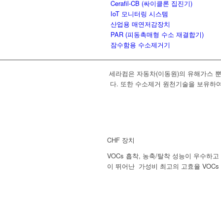
Cerafil-CB (싸이클론 집진기)
IoT 모니터링 시스템
산업용 매연저감장치
PAR (피동촉매형 수소 재결합기)
잠수함용 수소제거기
세라컴은 자동차(이동원)의 유해가스 뿐
다.
또한 수소제거 원천기술을 보유하여,
CHF 장치
VOCs 흡착, 농축/탈착 성능이 우수하고
이 뛰어난 가성비 최고의 고효율 VOCs