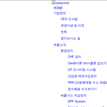
HOME
기업정보
CEO 인사말
경영이념 및 비전
연혁
찾아오시는 길
제품소개
환경장치
CHF 장치
Cerafil-CB (싸이클론 집진기
IoT 모니터링 시스템
산업용 매연저감장치
PAR (피동촉매형 수소 재결
잠수함용 수소제거기
배출가스 저감장치
DPF System