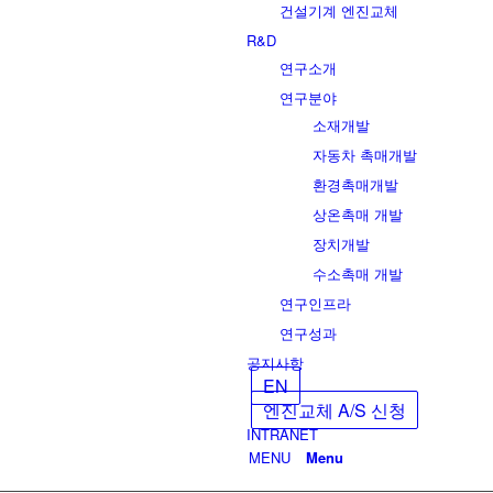
건설기계 엔진교체
R&D
연구소개
연구분야
소재개발
자동차 촉매개발
환경촉매개발
상온촉매 개발
장치개발
수소촉매 개발
연구인프라
연구성과
공지사항
EN
엔진교체 A/S 신청
INTRANET
Menu