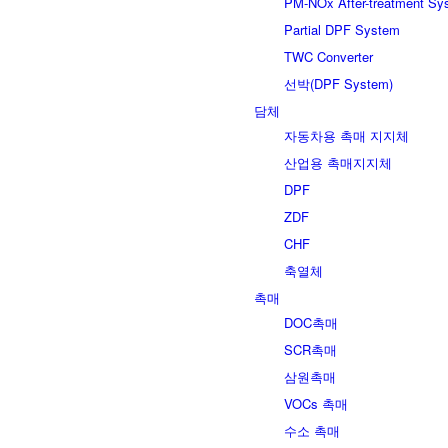
PM-NOx After-treatment Sy
Partial DPF System
TWC Converter
선박(DPF System)
담체
자동차용 촉매 지지체
산업용 촉매지지체
DPF
ZDF
CHF
축열체
촉매
DOC촉매
SCR촉매
삼원촉매
VOCs 촉매
수소 촉매